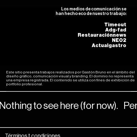
Los medios de comunicación se
han hecho eco de nuestro trabajo:
Timeout
Adg-fad
Restauraciónnews
NEO2
Actualgastro
Este sitio presenta trabajos realizados por Gastón Bruno en el ámbito del
diseño gráfico, comunicación visual y branding. El dominio no representa
una empresa registrada. El contenido se utiliza con fines de exhibición de
portfolio profesional.
hing to see here (for now).
Person
Términos t condiciones